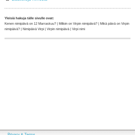
Yleisiä hakuja tälle sivulle ovat:
Kenen nimipäivä on 12 Marraskuu? | Milloin on Virpin nimipäivä? | Mikä päivä on Virpin
nimipäivä? | Nimipäivä Virpi | Virpin nimipäivä | Virpi nimi
Privacy & Terms.