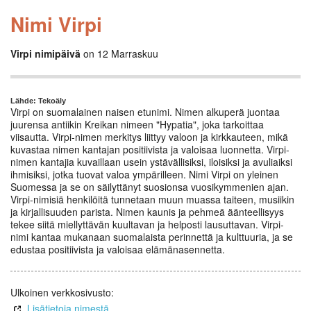
Nimi Virpi
Virpi nimipäivä
on 12 Marraskuu
Lähde: Tekoäly
Virpi on suomalainen naisen etunimi. Nimen alkuperä juontaa
juurensa antiikin Kreikan nimeen "Hypatia", joka tarkoittaa
viisautta. Virpi-nimen merkitys liittyy valoon ja kirkkauteen, mikä
kuvastaa nimen kantajan positiivista ja valoisaa luonnetta. Virpi-
nimen kantajia kuvaillaan usein ystävällisiksi, iloisiksi ja avuliaiksi
ihmisiksi, jotka tuovat valoa ympärilleen. Nimi Virpi on yleinen
Suomessa ja se on säilyttänyt suosionsa vuosikymmenien ajan.
Virpi-nimisiä henkilöitä tunnetaan muun muassa taiteen, musiikin
ja kirjallisuuden parista. Nimen kaunis ja pehmeä äänteellisyys
tekee siitä miellyttävän kuultavan ja helposti lausuttavan. Virpi-
nimi kantaa mukanaan suomalaista perinnettä ja kulttuuria, ja se
edustaa positiivista ja valoisaa elämänasennetta.
Ulkoinen verkkosivusto:
Lisätietoja nimestä