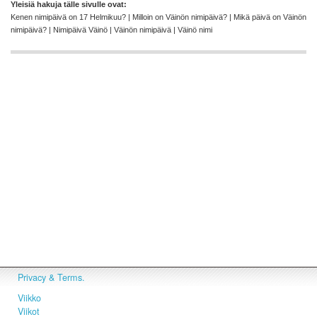
Yleisiä hakuja tälle sivulle ovat:
Kenen nimipäivä on 17 Helmikuu? | Milloin on Väinön nimipäivä? | Mikä päivä on Väinön
nimipäivä? | Nimipäivä Väinö | Väinön nimipäivä | Väinö nimi
Privacy & Terms.
Viikko
Viikot