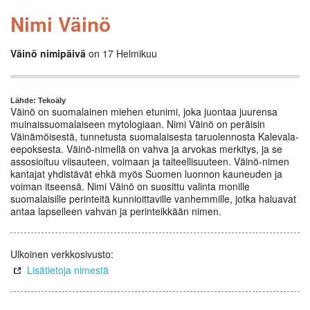
Nimi Väinö
Väinö nimipäivä
on 17 Helmikuu
Lähde: Tekoäly
Väinö on suomalainen miehen etunimi, joka juontaa juurensa
muinaissuomalaiseen mytologiaan. Nimi Väinö on peräisin
Väinämöisestä, tunnetusta suomalaisesta taruolennosta Kalevala-
eepoksesta. Väinö-nimellä on vahva ja arvokas merkitys, ja se
assosioituu viisauteen, voimaan ja taiteellisuuteen. Väinö-nimen
kantajat yhdistävät ehkä myös Suomen luonnon kauneuden ja
voiman itseensä. Nimi Väinö on suosittu valinta monille
suomalaisille perinteitä kunnioittaville vanhemmille, jotka haluavat
antaa lapselleen vahvan ja perinteikkään nimen.
Ulkoinen verkkosivusto:
Lisätietoja nimestä