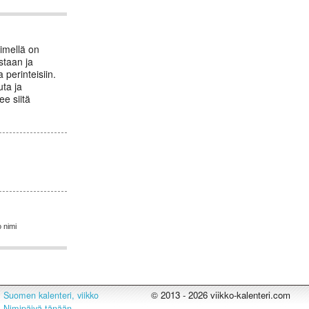
imellä on
staan ja
perinteisiin.
uta ja
e siitä
 nimi
© 2013 - 2026 viikko-kalenteri.com
Suomen kalenteri, viikko
Nimipäivä tänään