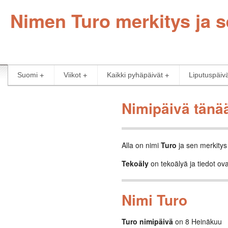
Nimen Turo merkitys ja s
Suomi
Viikot
Kaikki pyhäpäivät
Liputuspäiv
Nimipäivä tänä
Alla on nimi
Turo
ja sen merkitys
Tekoäly
on tekoälyä ja tiedot ova
Nimi Turo
Turo nimipäivä
on 8 Heinäkuu