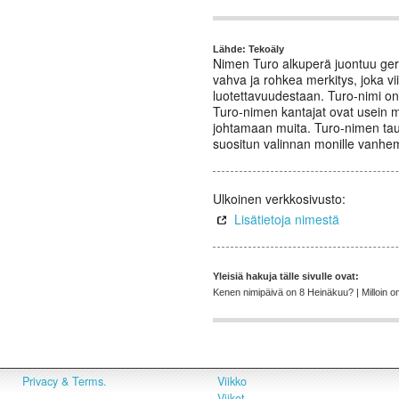
Lähde: Tekoäly
Nimen Turo alkuperä juontuu germ
vahva ja rohkea merkitys, joka v
luotettavuudestaan. Turo-nimi on
Turo-nimen kantajat ovat usein mä
johtamaan muita. Turo-nimen taust
suositun valinnan monille vanhemm
Ulkoinen verkkosivusto:
Lisätietoja nimestä
Yleisiä hakuja tälle sivulle ovat:
Kenen nimipäivä on 8 Heinäkuu? | Milloin o
Privacy & Terms.
Viikko
Viikot