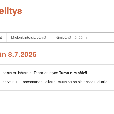
elitys
ät
Mielenkiintoisia päiviä
Nimipäivät tänään
än 8.7.2026
 useista eri lähteistä. Tässä on myös
Turon nimipäivä
.
t harvoin 100-prosenttisesti oikeita, mutta se on olemassa uteliaille.