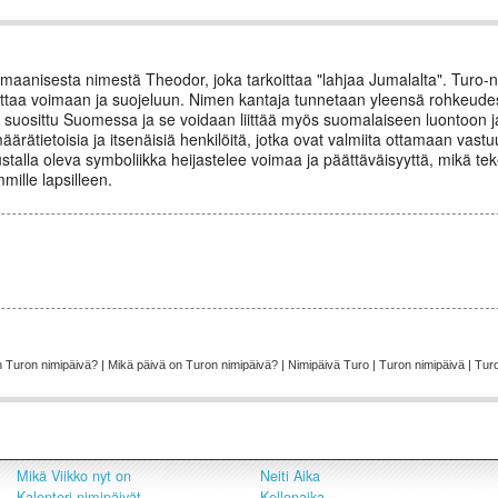
aanisesta nimestä Theodor, joka tarkoittaa "lahjaa Jumalalta". Turo-n
iittaa voimaan ja suojeluun. Nimen kantaja tunnetaan yleensä rohkeude
 suosittu Suomessa ja se voidaan liittää myös suomalaiseen luontoon ja 
ärätietoisia ja itsenäisiä henkilöitä, jotka ovat valmiita ottamaan vastu
alla oleva symboliikka heijastelee voimaa ja päättäväisyyttä, mikä teke
ille lapsilleen.
n Turon nimipäivä? | Mikä päivä on Turon nimipäivä? | Nimipäivä Turo | Turon nimipäivä | Turo
Mikä Viikko nyt on
Neiti Aika
Kalenteri nimipäivät
Kellonaika