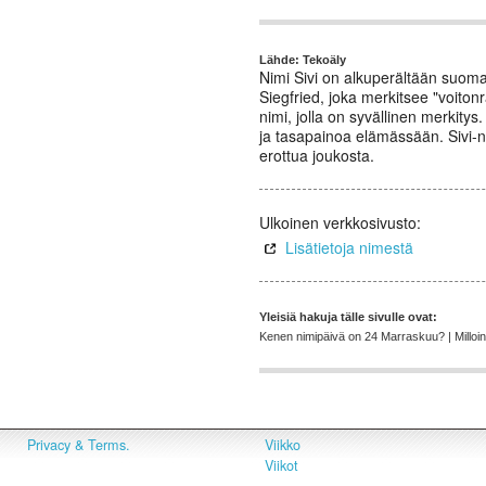
Lähde: Tekoäly
Nimi Sivi on alkuperältään suom
Siegfried, joka merkitsee "voito
nimi, jolla on syvällinen merkity
ja tasapainoa elämässään. Sivi-nim
erottua joukosta.
Ulkoinen verkkosivusto:
Lisätietoja nimestä
Yleisiä hakuja tälle sivulle ovat:
Kenen nimipäivä on 24 Marraskuu? | Milloin o
Privacy & Terms.
Viikko
Viikot