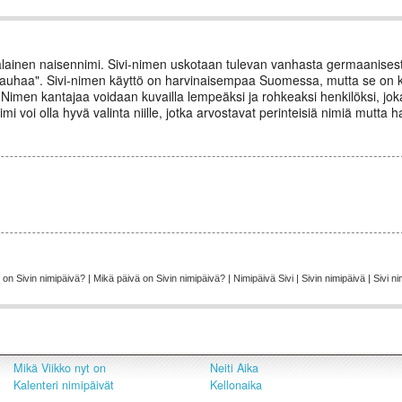
alainen naisennimi. Sivi-nimen uskotaan tulevan vanhasta germaanises
nrauhaa". Sivi-nimen käyttö on harvinaisempaa Suomessa, mutta se on 
s. Nimen kantajaa voidaan kuvailla lempeäksi ja rohkeaksi henkilöksi, jok
i voi olla hyvä valinta niille, jotka arvostavat perinteisiä nimiä mutta ha
n Sivin nimipäivä? | Mikä päivä on Sivin nimipäivä? | Nimipäivä Sivi | Sivin nimipäivä | Sivi ni
Mikä Viikko nyt on
Neiti Aika
Kalenteri nimipäivät
Kellonaika