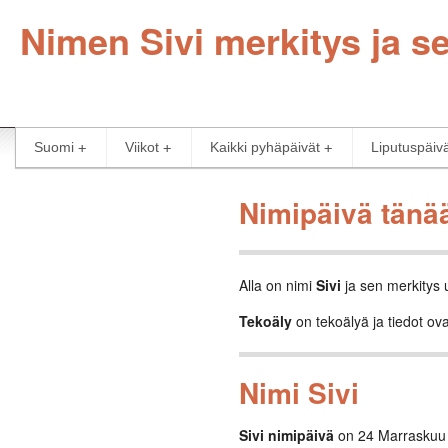
Nimen Sivi merkitys ja se
Suomi
Viikot
Kaikki pyhäpäivät
Liputuspäiv
Nimipäivä tänä
Alla on nimi
Sivi
ja sen merkitys 
Tekoäly
on tekoälyä ja tiedot ova
Nimi Sivi
Sivi nimipäivä
on 24 Marraskuu