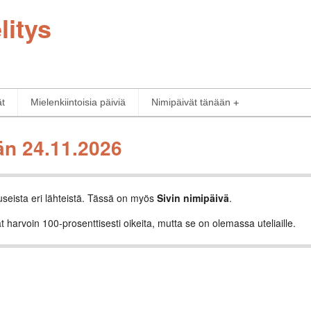
litys
ät
Mielenkiintoisia päiviä
Nimipäivät tänään
än 24.11.2026
useista eri lähteistä. Tässä on myös
Sivin nimipäivä
.
t harvoin 100-prosenttisesti oikeita, mutta se on olemassa uteliaille.