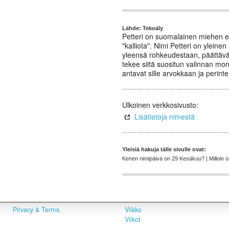
Lähde: Tekoäly
Petteri on suomalainen miehen etu
"kalliota". Nimi Petteri on ylein
yleensä rohkeudestaan, päättäväi
tekee siitä suositun valinnan mon
antavat sille arvokkaan ja perint
Ulkoinen verkkosivusto:
Lisätietoja nimestä
Yleisiä hakuja tälle sivulle ovat:
Kenen nimipäivä on 29 Kesäkuu? | Milloin on 
Privacy & Terms.
Viikko
Viikot