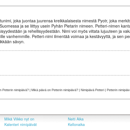
nimi, joka juontaa juurensa kreikkalaisesta nimestä Pyotr, joka merkits
en Suomessa ja se liittyy usein Pyhän Pietarin nimeen. Petteri-nimen kan
syydestään ja rehellisyydestään. Nimi voi myös viitata lujuuteen ja va
ille vanhemmille. Petteri-nimi ilmentää voimaa ja kestävyyttä, ja sen per
eikkään sävyn.
Petterin nimipäivä? | Mikä päivä on Petterin nimipäivä? | Nimipäivä Petteri | Petterin nimipäivä
Mikä Viikko nyt on
Neiti Aika
Kalenteri nimipäivät
Kellonaika