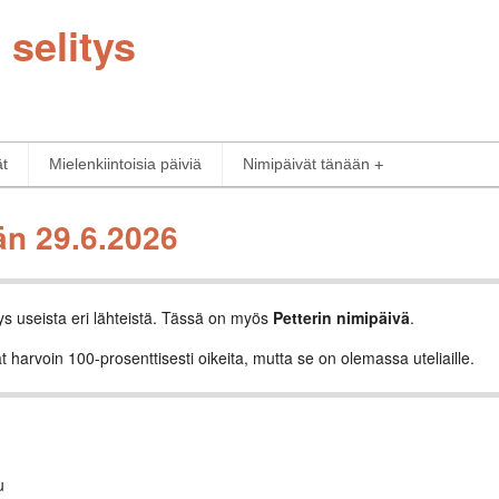
 selitys
ät
Mielenkiintoisia päiviä
Nimipäivät tänään
än 29.6.2026
ys useista eri lähteistä. Tässä on myös
Petterin nimipäivä
.
t harvoin 100-prosenttisesti oikeita, mutta se on olemassa uteliaille.
u