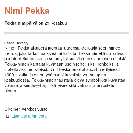
Nimi Pekka
Pekka nimipäivä
on 29 Kesäkuu
Lähde: Tekoäly
Nimen Pekka alkuperä juontaa juurensa kreikkalaiseen nimeen
Petros, joka tarkoittaa kiveä tai kalliota. Pekka-nimellä on vahvat
perinteet Suomessa, ja se on yksi suosituimmista miehen nimistä.
Pekka-nimen kantajat kuvataan usein rehellisiksi, rohkeiksi ja
luotettaviksi henkilöiksi. Nimi Pekka on ollut suosittu erityisesti
1900-luvulla, ja se on yhä suosittu valinta vanhempien
keskuudessa. Pekka-nimen taustalla oleva symboliikka kuvastaa
voimaa ja kestävyyttä, mikä tekee siitä vahvan ja arvostetun
nimen.
Ulkoinen verkkosivusto:
Lisätietoja nimestä