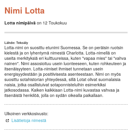
Nimi Lotta
Lotta nimipäivä
on 12 Toukokuu
Lähde: Tekoäly
Lotta-nimi on suosittu etunimi Suomessa. Se on peräisin ruotsin
kielestä ja on lyhentymä nimestä Charlotta. Lotta-nimellä on
useita merkityksiä eri kulttuureissa, kuten "vapaa mies" tai "vahva
nainen". Nimi assosioituu usein luonteeseen, kuten rohkeuteen ja
itsenäisyyteen. Lotta-nimiset ihmiset tunnetaan usein
energisyydestään ja positiivisesta asenteestaan. Nimi on myös
suosittu sotahistorian yhteydessä, sillä Lotat olivat suomalaisia
naisia, jotka osallistuivat sotaponnisteluihin esimerkiksi
jatkosodassa. Kaiken kaikkiaan Lotta-nimi kuvastaa vahvaa ja
itsenäistä henkilöä, jolla on sydän oikealla paikallaan.
Ulkoinen verkkosivusto:
Lisätietoja nimestä