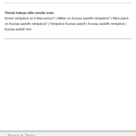
Yleisiä hakuja tälle sivulle ovat:
Kenen nimipäivä on 6 Marraskuu? | Milloin on Kustaa aadolfn nimipäivä? | Mikä päivä
on Kustaa aadolfn nimipäivä? | Nimipäivä Kustaa aadolf | Kustaa aadolfn nimipäivä |
Kustaa aadolf nimi
Privacy & Terms.