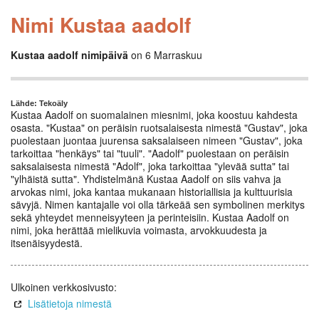
Nimi Kustaa aadolf
Kustaa aadolf nimipäivä
on 6 Marraskuu
Lähde: Tekoäly
Kustaa Aadolf on suomalainen miesnimi, joka koostuu kahdesta
osasta. "Kustaa" on peräisin ruotsalaisesta nimestä "Gustav", joka
puolestaan juontaa juurensa saksalaiseen nimeen "Gustav", joka
tarkoittaa "henkäys" tai "tuuli". "Aadolf" puolestaan on peräisin
saksalaisesta nimestä "Adolf", joka tarkoittaa "ylevää sutta" tai
"ylhäistä sutta". Yhdistelmänä Kustaa Aadolf on siis vahva ja
arvokas nimi, joka kantaa mukanaan historiallisia ja kulttuurisia
sävyjä. Nimen kantajalle voi olla tärkeää sen symbolinen merkitys
sekä yhteydet menneisyyteen ja perinteisiin. Kustaa Aadolf on
nimi, joka herättää mielikuvia voimasta, arvokkuudesta ja
itsenäisyydestä.
Ulkoinen verkkosivusto:
Lisätietoja nimestä