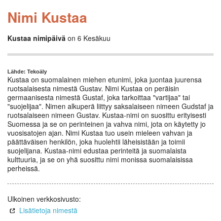
Nimi Kustaa
Kustaa nimipäivä
on 6 Kesäkuu
Lähde: Tekoäly
Kustaa on suomalainen miehen etunimi, joka juontaa juurensa
ruotsalaisesta nimestä Gustav. Nimi Kustaa on peräisin
germaanisesta nimestä Gustaf, joka tarkoittaa "vartijaa" tai
"suojelijaa". Nimen alkuperä liittyy saksalaiseen nimeen Gudstaf ja
ruotsalaiseen nimeen Gustav. Kustaa-nimi on suosittu erityisesti
Suomessa ja se on perinteinen ja vahva nimi, jota on käytetty jo
vuosisatojen ajan. Nimi Kustaa tuo usein mieleen vahvan ja
päättäväisen henkilön, joka huolehtii läheisistään ja toimii
suojelijana. Kustaa-nimi edustaa perinteitä ja suomalaista
kulttuuria, ja se on yhä suosittu nimi monissa suomalaisissa
perheissä.
Ulkoinen verkkosivusto:
Lisätietoja nimestä