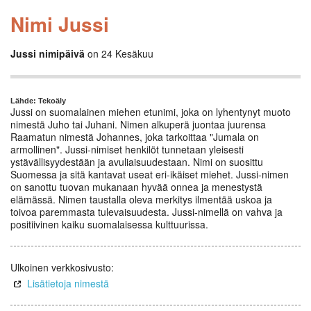
Nimi Jussi
Jussi nimipäivä
on 24 Kesäkuu
Lähde: Tekoäly
Jussi on suomalainen miehen etunimi, joka on lyhentynyt muoto
nimestä Juho tai Juhani. Nimen alkuperä juontaa juurensa
Raamatun nimestä Johannes, joka tarkoittaa "Jumala on
armollinen". Jussi-nimiset henkilöt tunnetaan yleisesti
ystävällisyydestään ja avuliaisuudestaan. Nimi on suosittu
Suomessa ja sitä kantavat useat eri-ikäiset miehet. Jussi-nimen
on sanottu tuovan mukanaan hyvää onnea ja menestystä
elämässä. Nimen taustalla oleva merkitys ilmentää uskoa ja
toivoa paremmasta tulevaisuudesta. Jussi-nimellä on vahva ja
positiivinen kaiku suomalaisessa kulttuurissa.
Ulkoinen verkkosivusto:
Lisätietoja nimestä