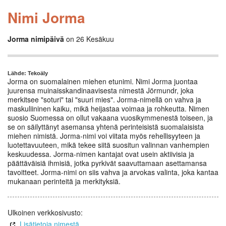
Nimi Jorma
Jorma nimipäivä
on 26 Kesäkuu
Lähde: Tekoäly
Jorma on suomalainen miehen etunimi. Nimi Jorma juontaa
juurensa muinaisskandinaavisesta nimestä Jörmundr, joka
merkitsee "soturi" tai "suuri mies". Jorma-nimellä on vahva ja
maskuliininen kaiku, mikä heijastaa voimaa ja rohkeutta. Nimen
suosio Suomessa on ollut vakaana vuosikymmenestä toiseen, ja
se on säilyttänyt asemansa yhtenä perinteisistä suomalaisista
miehen nimistä. Jorma-nimi voi viitata myös rehellisyyteen ja
luotettavuuteen, mikä tekee siitä suositun valinnan vanhempien
keskuudessa. Jorma-nimen kantajat ovat usein aktiivisia ja
päättäväisiä ihmisiä, jotka pyrkivät saavuttamaan asettamansa
tavoitteet. Jorma-nimi on siis vahva ja arvokas valinta, joka kantaa
mukanaan perinteitä ja merkityksiä.
Ulkoinen verkkosivusto:
Lisätietoja nimestä