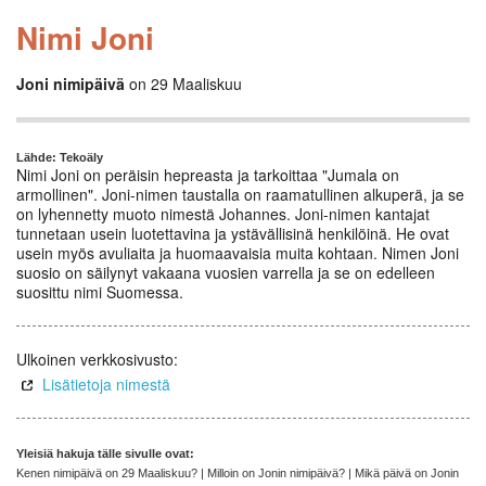
Nimi Joni
Joni nimipäivä
on 29 Maaliskuu
Lähde: Tekoäly
Nimi Joni on peräisin hepreasta ja tarkoittaa "Jumala on
armollinen". Joni-nimen taustalla on raamatullinen alkuperä, ja se
on lyhennetty muoto nimestä Johannes. Joni-nimen kantajat
tunnetaan usein luotettavina ja ystävällisinä henkilöinä. He ovat
usein myös avuliaita ja huomaavaisia muita kohtaan. Nimen Joni
suosio on säilynyt vakaana vuosien varrella ja se on edelleen
suosittu nimi Suomessa.
Ulkoinen verkkosivusto:
Lisätietoja nimestä
Yleisiä hakuja tälle sivulle ovat:
Kenen nimipäivä on 29 Maaliskuu? | Milloin on Jonin nimipäivä? | Mikä päivä on Jonin