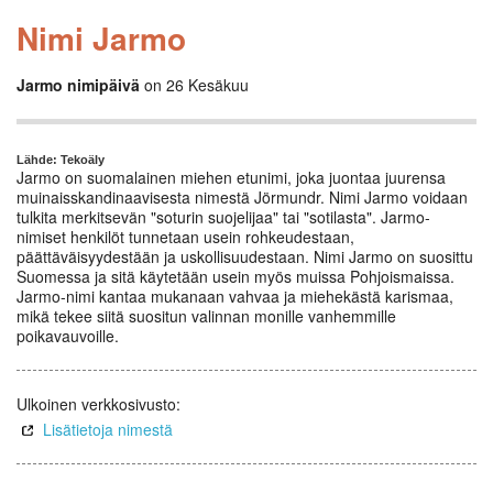
Nimi Jarmo
Jarmo nimipäivä
on 26 Kesäkuu
Lähde: Tekoäly
Jarmo on suomalainen miehen etunimi, joka juontaa juurensa
muinaisskandinaavisesta nimestä Jörmundr. Nimi Jarmo voidaan
tulkita merkitsevän "soturin suojelijaa" tai "sotilasta". Jarmo-
nimiset henkilöt tunnetaan usein rohkeudestaan,
päättäväisyydestään ja uskollisuudestaan. Nimi Jarmo on suosittu
Suomessa ja sitä käytetään usein myös muissa Pohjoismaissa.
Jarmo-nimi kantaa mukanaan vahvaa ja miehekästä karismaa,
mikä tekee siitä suositun valinnan monille vanhemmille
poikavauvoille.
Ulkoinen verkkosivusto:
Lisätietoja nimestä