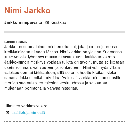
Nimi Jarkko
Jarkko nimipäivä
on 26 Kesäkuu
Lähde: Tekoäly
Jarkko on suomalainen miehen etunimi, joka juontaa juurensa
kreikkalaiseen nimeen Iákkos. Nimi Jarkko on yleinen Suomessa
ja se voi olla lyhennys muista nimistä kuten Jaakko tai Jarmo.
Jarkko-nimen merkitys voidaan tulkita eri tavoin, mutta se liitetään
usein voimaan, vahvuuteen ja rohkeuteen. Nimi voi myös viitata
valoisuuteen tai kirkkauteen, sillä se on johdettu kreikan kielen
sanasta iákkos, mikä tarkoittaa "valoisa". Jarkko-nimi on suosittu
monien suomalaisten miesten keskuudessa ja se kantaa
mukanaan perinteitä ja vahvaa historiaa.
Ulkoinen verkkosivusto:
Lisätietoja nimestä