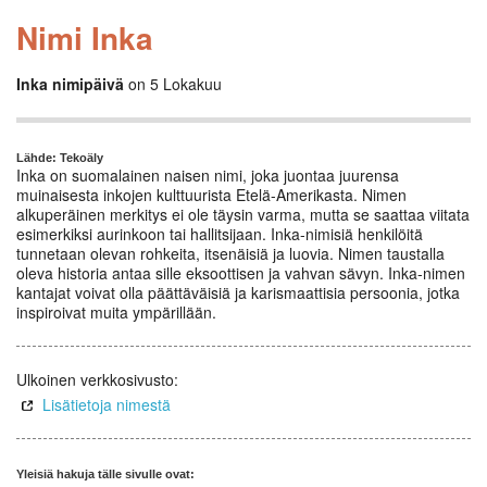
Nimi Inka
Inka nimipäivä
on 5 Lokakuu
Lähde: Tekoäly
Inka on suomalainen naisen nimi, joka juontaa juurensa
muinaisesta inkojen kulttuurista Etelä-Amerikasta. Nimen
alkuperäinen merkitys ei ole täysin varma, mutta se saattaa viitata
esimerkiksi aurinkoon tai hallitsijaan. Inka-nimisiä henkilöitä
tunnetaan olevan rohkeita, itsenäisiä ja luovia. Nimen taustalla
oleva historia antaa sille eksoottisen ja vahvan sävyn. Inka-nimen
kantajat voivat olla päättäväisiä ja karismaattisia persoonia, jotka
inspiroivat muita ympärillään.
Ulkoinen verkkosivusto:
Lisätietoja nimestä
Yleisiä hakuja tälle sivulle ovat: