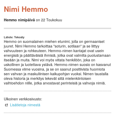
Nimi Hemmo
Hemmo nimipäivä
on 22 Toukokuu
Lähde: Tekoäly
Hemmo on suomalainen miehen etunimi, jolla on germaaniset
juuret. Nimi Hemmo tarkoittaa "soturin, sotilaan" ja se liittyy
vahvuuteen ja rohkeuteen. Hemmo-nimen kantajat ovat usein
energisiä ja päättäväisiä ihmisiä, jotka ovat valmiita puolustamaan
itseään ja muita. Nimi voi myös viitata henkilöön, joka on
uskollinen ja luotettava ystävä. Hemmo-nimen suosio on kasvanut
Suomessa viime vuosina, ja se on saanut positiivista huomiota
sen vahvan ja maskuliinisen kaikupohjan vuoksi. Nimen taustalla
oleva historia ja merkitys tekevät siitä mielenkiintoisen
vaihtoehdon niille, jotka arvostavat perinteisiä ja vahvoja nimiä.
Ulkoinen verkkosivusto:
Lisätietoja nimestä