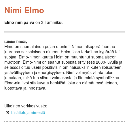
Nimi Elmo
Elmo nimipäivä
on 3 Tammikuu
Lähde: Tekoäly
Elmo on suomalainen pojan etunimi. Nimen alkuperä juontaa
juurensa saksalaiseen nimeen Helm, joka tarkoittaa kypärää tai
suojaa. Elmo-nimen kautta Helm on muuntunut suomalaiseen
muotoon. Elmo-nimi on saanut suosiota erityisesti 2000-luvulla ja
se assosioituu usein positiivisiin ominaisuuksiin kuten iloisuuteen,
ystävällisyyteen ja energisyyteen. Nimi voi myös viitata tulen
jumalaan, mikä tuo siihen voimakasta ja lämmintä symboliikkaa.
Elmo-nimi voi siis kuvata henkilöä, joka on elämänmyönteinen,
luotettava ja innostava.
Ulkoinen verkkosivusto:
Lisätietoja nimestä