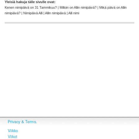
Yleisiä hakuja tälle sivulle ovat:
Kenen nimipäivä on 31 Tammikuu? | Milloin on Allin nimipäivä? | Mikä päivä on Allin
nimipäivä? | Nimipäivä Alli | Allin nimipäivä | Alli nimi
Privacy & Terms.
Viikko
Viikot