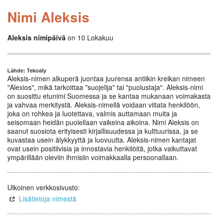
Nimi Aleksis
Aleksis nimipäivä
on 10 Lokakuu
Lähde: Tekoäly
Aleksis-nimen alkuperä juontaa juurensa antiikin kreikan nimeen
"Alexios", mikä tarkoittaa "suojelija" tai "puolustaja". Aleksis-nimi
on suosittu etunimi Suomessa ja se kantaa mukanaan voimakasta
ja vahvaa merkitystä. Aleksis-nimellä voidaan viitata henkilöön,
joka on rohkea ja luotettava, valmis auttamaan muita ja
seisomaan heidän puolellaan vaikeina aikoina. Nimi Aleksis on
saanut suosiota erityisesti kirjallisuudessa ja kulttuurissa, ja se
kuvastaa usein älykkyyttä ja luovuutta. Aleksis-nimen kantajat
ovat usein positiivisia ja innostavia henkilöitä, jotka vaikuttavat
ympärillään oleviin ihmisiin voimakkaalla persoonallaan.
Ulkoinen verkkosivusto:
Lisätietoja nimestä