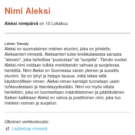
Nimi Aleksi
Aleksi nimipäivä
on 10 Lokakuu
Lähde: Tekoäly
Aleksi on suomalainen miehen etunimi, joka on johdettu
Aleksanteri-nimestä. Aleksanteri tulee kreikkalaisesta sanasta
"alexein", joka tarkoittaa "puolustaa" tai "suojella". Tämän vuoksi
Aleksi-nimi voidaan tulkita merkitsevän vahvaa ja suojelevaa
henkilöä. Nimi Aleksi on Suomessa varsin yleinen ja suosittu
etunimi. Se on lyhyt ja helppo lausua, mikä tekee siitä
käytännöllisen nimen. Aleksi-nimen kantajat tunnetaan usein
rohkeudestaan ja itsenäisyydestään. Nimi voi myös viitata
henkilöön, joka on luonteeltaan määrätietoinen ja päättäväinen.
Kaiken kaikkiaan Aleksi on vahva ja positiivinen nimi, joka tuo
mieleen voiman ja suojelun.
Ulkoinen verkkosivusto:
Lisätietoja nimestä