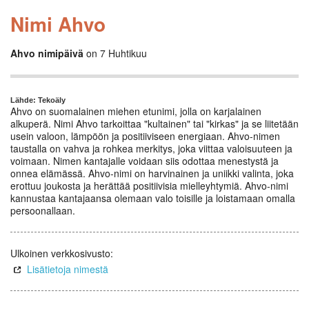
Nimi Ahvo
Ahvo nimipäivä
on 7 Huhtikuu
Lähde: Tekoäly
Ahvo on suomalainen miehen etunimi, jolla on karjalainen
alkuperä. Nimi Ahvo tarkoittaa "kultainen" tai "kirkas" ja se liitetään
usein valoon, lämpöön ja positiiviseen energiaan. Ahvo-nimen
taustalla on vahva ja rohkea merkitys, joka viittaa valoisuuteen ja
voimaan. Nimen kantajalle voidaan siis odottaa menestystä ja
onnea elämässä. Ahvo-nimi on harvinainen ja uniikki valinta, joka
erottuu joukosta ja herättää positiivisia mielleyhtymiä. Ahvo-nimi
kannustaa kantajaansa olemaan valo toisille ja loistamaan omalla
persoonallaan.
Ulkoinen verkkosivusto:
Lisätietoja nimestä