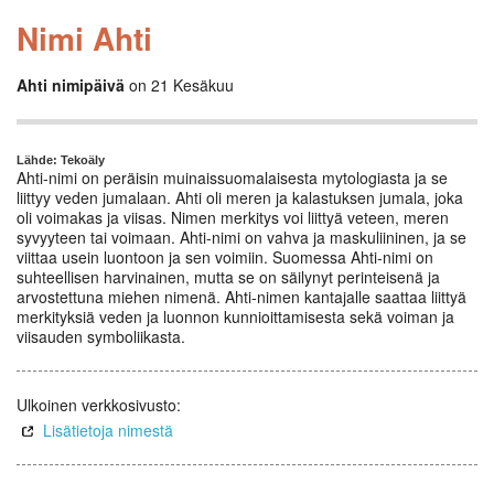
Nimi Ahti
Ahti nimipäivä
on 21 Kesäkuu
Lähde: Tekoäly
Ahti-nimi on peräisin muinaissuomalaisesta mytologiasta ja se
liittyy veden jumalaan. Ahti oli meren ja kalastuksen jumala, joka
oli voimakas ja viisas. Nimen merkitys voi liittyä veteen, meren
syvyyteen tai voimaan. Ahti-nimi on vahva ja maskuliininen, ja se
viittaa usein luontoon ja sen voimiin. Suomessa Ahti-nimi on
suhteellisen harvinainen, mutta se on säilynyt perinteisenä ja
arvostettuna miehen nimenä. Ahti-nimen kantajalle saattaa liittyä
merkityksiä veden ja luonnon kunnioittamisesta sekä voiman ja
viisauden symboliikasta.
Ulkoinen verkkosivusto:
Lisätietoja nimestä