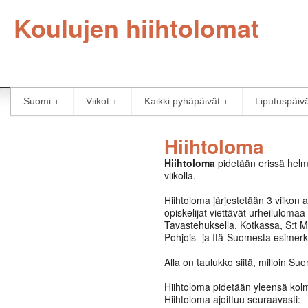
Koulujen hiihtolomat
Suomi
Viikot
Kaikki pyhäpäivät
Liputuspäiv
Hiihtoloma
Hiihtoloma
pidetään erissä helmi
viikolla.
Hiihtoloma järjestetään 3 viikon
opiskelijat viettävät urheiluloma
Tavastehuksella, Kotkassa, S:t Mi
Pohjois- ja Itä-Suomesta esimerk
Alla on taulukko siitä, milloin Su
Hiihtoloma pidetään yleensä kolme
Hiihtoloma ajoittuu seuraavasti: