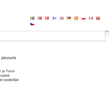
jälkeisellä
n ja Turun
 muassa
t opiskelijat