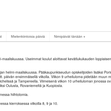
ät
Mielenkiintoisia päiviä
Nimipäivät tänään
-maaliskuussa. Useimmat koulut aloittavat kevätlukukauden loppiaisen 
 ajan helmi-maaliskuussa. Pääkaupunkiseudun opiskelijoiden lisäksi Pori
a 8. päivän ensimmäisellä viikolla. Viikon 9 urheiluloma pidetään muun
chelissä ja Tampereella. Viimeisenä viikon 10 urheiluloman jonossa ova
iksi Oulusta, Rovaniemeltä ja Kuopiosta.
omessa hiihtolomia.
ssa kierroksessa viikoilla 8, 9 ja 10.