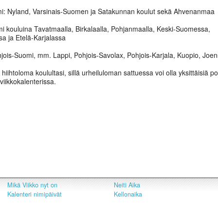
mi: Nyland, Varsinais-Suomen ja Satakunnan koulut sekä Ahvenanmaa
mi kouluina Tavatmaalla, Birkalaalla, Pohjanmaalla, Keski-Suomessa,
a ja Etelä-Karjalassa
ohjois-Suomi, mm. Lappi, Pohjois-Savolax, Pohjois-Karjala, Kuopio, Joe
hiihtoloma koulultasi, sillä urheiluloman sattuessa voi olla yksittäisiä p
viikkokalenterissa.
Mikä Viikko nyt on
Neiti Aika
Kalenteri nimipäivät
Kellonaika