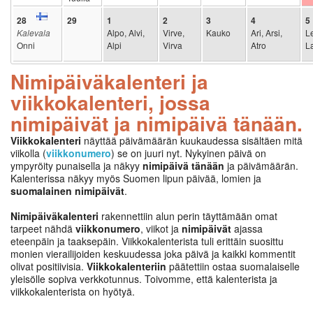
28
29
1
2
3
4
5
Kalevala
Alpo, Alvi,
Virve,
Kauko
Ari, Arsi,
Le
Onni
Alpi
Virva
Atro
La
Nimipäiväkalenteri ja
viikkokalenteri, jossa
nimipäivät ja nimipäivä tänään.
Viikkokalenteri
näyttää päivämäärän kuukaudessa sisältäen mitä
viikolla (
viikkonumero
) se on juuri nyt. Nykyinen päivä on
ympyröity punaisella ja näkyy
nimipäivä tänään
ja päivämäärän.
Kalenterissa näkyy myös Suomen lipun päivää, lomien ja
suomalainen nimipäivät
.
Nimipäiväkalenteri
rakennettiin alun perin täyttämään omat
tarpeet nähdä
viikkonumero
, viikot ja
nimipäivät
ajassa
eteenpäin ja taaksepäin. Viikkokalenterista tuli erittäin suosittu
monien vierailijoiden keskuudessa joka päivä ja kaikki kommentit
olivat positiivisia.
Viikkokalenteriin
päätettiin ostaa suomalaiselle
yleisölle sopiva verkkotunnus. Toivomme, että kalenterista ja
viikkokalenterista on hyötyä.