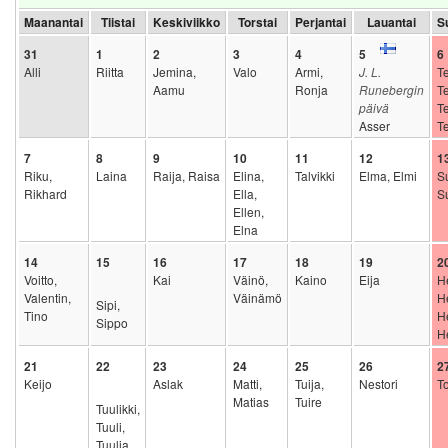
Maanantai
Tiistai
Keskiviikko
Torstai
Perjantai
Lauantai
S
31
1
2
3
4
5
6
Alli
Riitta
Jemina,
Valo
Armi,
J. L.
Te
Aamu
Ronja
Runebergin
Te
päivä
T
Asser
Te
7
8
9
10
11
12
1
Riku,
Laina
Raija, Raisa
Elina,
Talvikki
Elma, Elmi
S
Rikhard
Ella,
S
Ellen,
Elna
14
15
16
17
18
19
2
Voitto,
Kai
Väinö,
Kaino
Eija
He
Valentin,
Väinämö
H
Sipi,
Tino
He
Sippo
H
21
22
23
24
25
26
2
Keijo
Aslak
Matti,
Tuija,
Nestori
To
Matias
Tuire
Tuulikki,
Tuuli,
Tuulia