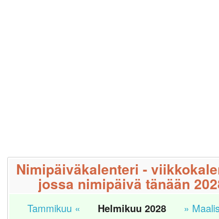
Nimipäiväkalenteri - viikkokale
jossa nimipäivä tänään 202
Tammikuu «
Helmikuu 2028
» Maali