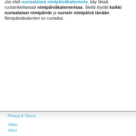
Jos etsit
ruotsalaista nimipäiväkalenteria
, käy tässä
ruotsinkielisessä
nimipäiväkalenterissa
. Sieltä löydät
kaikki
ruotsalaiset nimipäivät
ja
ruotsin nimipäivä tänään
.
Nimipäiväkalenteri on ruotsiksi.
Privacy & Terms.
Viikko
Viikot