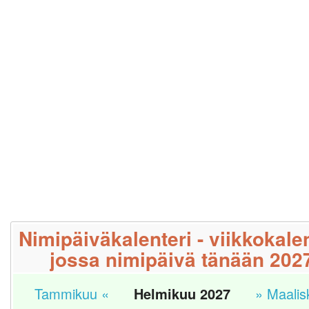
Nimipäiväkalenteri - viikkokalen
jossa nimipäivä tänään 202
Tammikuu «
Helmikuu 2027
» Maalis