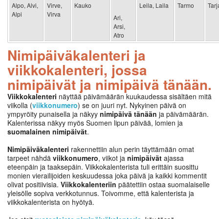
Alpo, Alvi,
Virve,
Kauko
Leila, Laila
Tarmo
Tarj
Alpi
Virva
Ari,
Arsi,
Atro
Nimipäiväkalenteri ja
viikkokalenteri, jossa
nimipäivät ja nimipäivä tänään.
Viikkokalenteri
näyttää päivämäärän kuukaudessa sisältäen mitä
viikolla (
viikkonumero
) se on juuri nyt. Nykyinen päivä on
ympyröity punaisella ja näkyy
nimipäivä tänään
ja päivämäärän.
Kalenterissa näkyy myös Suomen lipun päivää, lomien ja
suomalainen nimipäivät
.
Nimipäiväkalenteri
rakennettiin alun perin täyttämään omat
tarpeet nähdä
viikkonumero
, viikot ja
nimipäivät
ajassa
eteenpäin ja taaksepäin. Viikkokalenterista tuli erittäin suosittu
monien vierailijoiden keskuudessa joka päivä ja kaikki kommentit
olivat positiivisia.
Viikkokalenteriin
päätettiin ostaa suomalaiselle
yleisölle sopiva verkkotunnus. Toivomme, että kalenterista ja
viikkokalenterista on hyötyä.