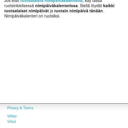
Jos etsit
ruotsalaista nimipäiväkalenteria
, käy tässä
ruotsinkielisessä
nimipäiväkalenterissa
. Sieltä löydät
kaikki
ruotsalaiset nimipäivät
ja
ruotsin nimipäivä tänään
.
Nimipäiväkalenteri on ruotsiksi.
Privacy & Terms.
Viikko
Viikot