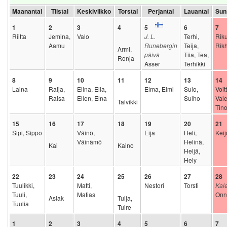
Maanantai
Tiistai
Keskiviikko
Torstai
Perjantai
Lauantai
Sun
1
2
3
4
5
6
7
Riitta
Jemina,
Valo
J. L.
Terhi,
Riku
Aamu
Runebergin
Teija,
Rik
Armi,
päivä
Tiia, Tea,
Ronja
Asser
Terhikki
8
9
10
11
12
13
14
Laina
Raija,
Elina, Ella,
Elma, Elmi
Sulo,
Voit
Raisa
Ellen, Elna
Sulho
Vale
Talvikki
Tin
15
16
17
18
19
20
21
Sipi, Sippo
Väinö,
Eija
Heli,
Keij
Väinämö
Helinä,
Kai
Kaino
Heljä,
Hely
22
23
24
25
26
27
28
Tuulikki,
Matti,
Nestori
Torsti
Kal
Tuuli,
Matias
Onn
Aslak
Tuija,
Tuulia
Tuire
1
2
3
4
5
6
7