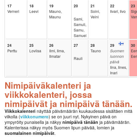
17
18
19
20
21
22
23
Verneri
Leevi
Mauno,
Soini,
Iivari, Iivo
Sig
Maunu
Veini
Va
Sami,
Samuli,
Samu,
Samuel
24
25
26
27
28
29
30
Perttu
Loviisa
Ilmi, Ilma,
Tauno
Suomen
Eem
Ilmatar
luonnon
Eem
Rauli
päivä
Iina, Iines,
Inari
Nimipäiväkalenteri ja
viikkokalenteri, jossa
nimipäivät ja nimipäivä tänään.
Viikkokalenteri
näyttää päivämäärän kuukaudessa sisältäen mitä
viikolla (
viikkonumero
) se on juuri nyt. Nykyinen päivä on
ympyröity punaisella ja näkyy
nimipäivä tänään
ja päivämäärän.
Kalenterissa näkyy myös Suomen lipun päivää, lomien ja
suomalainen nimipäivät
.