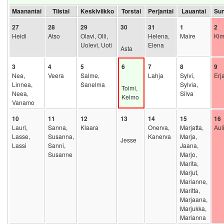
Maanantai
Tiistai
Keskiviikko
Torstai
Perjantai
Lauantai
Sun
27
28
29
30
31
1
2
Heidi
Atso
Olavi, Olli,
Helena,
Maire
Ki
Uolevi, Uoti
Elena
Asta
3
4
5
6
7
8
9
Nea,
Veera
Salme,
Lahja
Sylvi,
Erja
Linnea,
Sanelma
Sylvia,
Toimi,
Neea,
Silva
Keimo
Vanamo
10
11
12
13
14
15
16
Lauri,
Sanna,
Klaara
Onerva,
Marjatta,
Aul
Lasse,
Susanna,
Kanerva
Marja,
Jesse
Lassi
Sanni,
Jaana,
Susanne
Marjo,
Marita,
Marjut,
Marianne,
Maritta,
Marjaana,
Marjukka,
Marianna