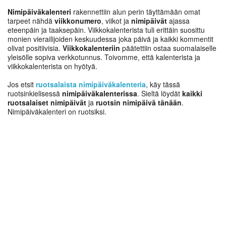
Nimipäiväkalenteri
rakennettiin alun perin täyttämään omat
tarpeet nähdä
viikkonumero
, viikot ja
nimipäivät
ajassa
eteenpäin ja taaksepäin. Viikkokalenterista tuli erittäin suosittu
monien vierailijoiden keskuudessa joka päivä ja kaikki kommentit
olivat positiivisia.
Viikkokalenteriin
päätettiin ostaa suomalaiselle
yleisölle sopiva verkkotunnus. Toivomme, että kalenterista ja
viikkokalenterista on hyötyä.
Jos etsit
ruotsalaista nimipäiväkalenteria
, käy tässä
ruotsinkielisessä
nimipäiväkalenterissa
. Sieltä löydät
kaikki
ruotsalaiset nimipäivät
ja
ruotsin nimipäivä tänään
.
Nimipäiväkalenteri on ruotsiksi.